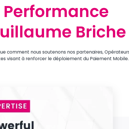
e Performance
e Performance
Guillaume Briche
Guillaume Briche
lique comment nous soutenons nos partenaires, Opérateur
es visant à renforcer le déploiement du Paiement Mobile.