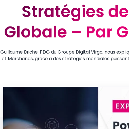
Stratégies d
Stratégies d
Globale – Par 
Globale – Par 
Guillaume Briche, PDG du Groupe Digital Virgo, nous exp
et Marchands, grâce à des stratégies mondiales puissant