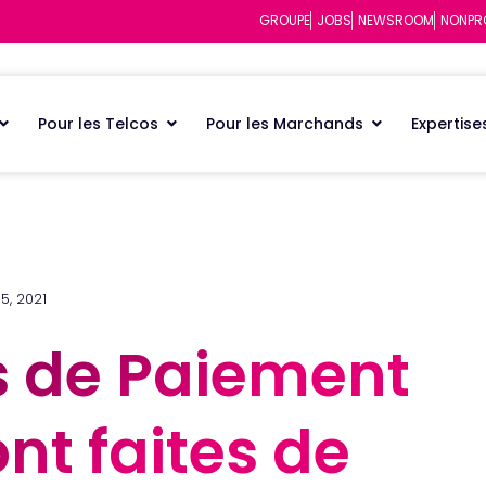
GROUPE
JOBS
NEWSROOM
NONPR
Pour les Telcos
Pour les Marchands
Expertise
5, 2021
s de Paiement
s de Paiement
ont faites de
ont faites de