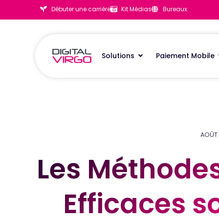
Débuter une carrière
Kit Médias
Bureaux
Solutions
Paiement Mobile
AOÛT 
Les Méthode
Les Méthode
Efficaces s
Efficaces s