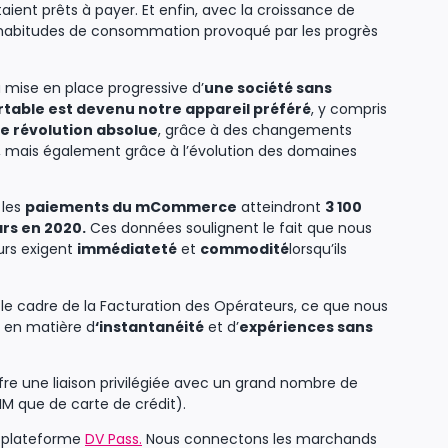
ent prêts à payer. Et enfin, avec la croissance de
habitudes de consommation provoqué par les progrès
a mise en place progressive d’
une société sans
rtable est devenu notre appareil préféré
, y compris
e révolution absolue
, grâce à des changements
, mais également grâce à l’évolution des domaines
 les
paiements du mCommerce
atteindront
3 100
ars en 2020.
Ces données soulignent le fait que nous
urs exigent
immédiateté
et
commodité
lorsqu’ils
 le cadre de la Facturation des Opérateurs, ce que nous
s en matière d
‘instantanéité
et d’
expériences sans
offre une liaison privilégiée avec un grand nombre de
SIM que de carte de crédit).
e plateforme
DV Pass.
Nous connectons les marchands