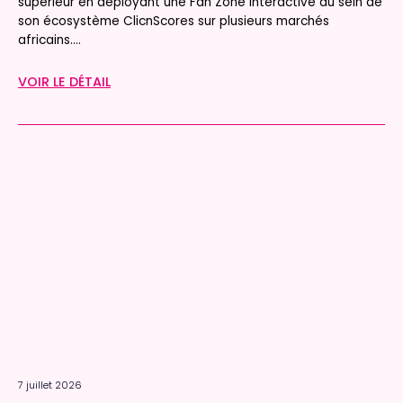
supérieur en déployant une Fan Zone interactive au sein de
son écosystème ClicnScores sur plusieurs marchés
africains....
VOIR LE DÉTAIL
7 juillet 2026