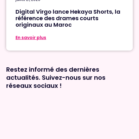
Digital Virgo lance Hekaya Shorts, la
référence des drames courts
originaux au Maroc
En savoir plus
Restez informé des dernières
Restez informé des dernières
actualités. Suivez-nous sur nos
actualités. Suivez-nous sur nos
réseaux sociaux !
réseaux sociaux !