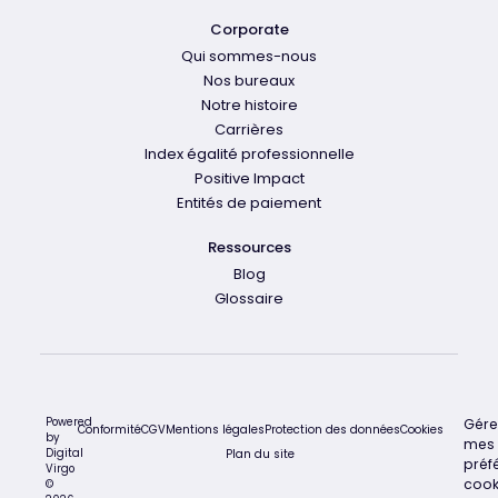
Corporate
Qui sommes-nous
Nos bureaux
Notre histoire
Carrières
Index égalité professionnelle
Positive Impact
Entités de paiement
Ressources
Blog
Glossaire
Powered
Gére
Conformité
CGV
Mentions légales
Protection des données
Cookies
by
mes
Digital
Plan du site
préf
Virgo
cook
©