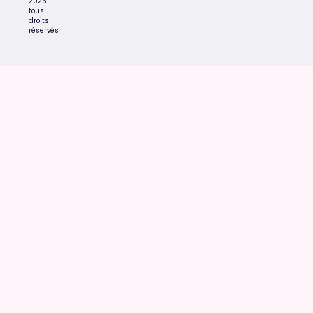
2026
tous
droits
réservés