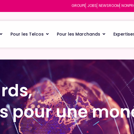
GROUPE
JOBS
NEWSROOM
NONPR
Pour les Telcos
Pour les Marchands
Expertise
rds,
rds,
és pour une mon
és pour une mon
e
e