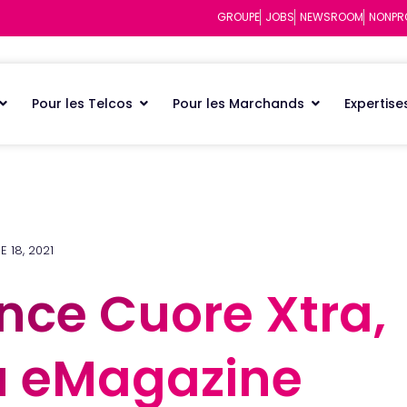
GROUPE
JOBS
NEWSROOM
NONPR
Pour les Telcos
Pour les Marchands
Expertise
 18, 2021
ance Cuore Xtra,
ance Cuore Xtra,
u eMagazine
u eMagazine