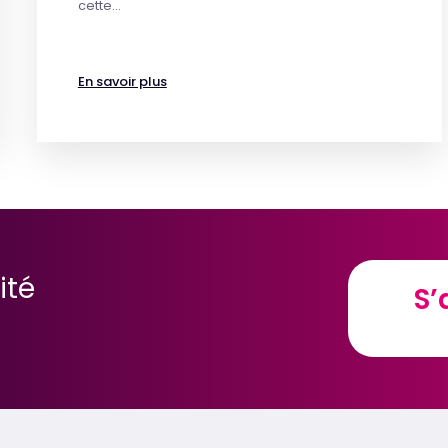
cette…
En savoir plus
ité
S’
S’