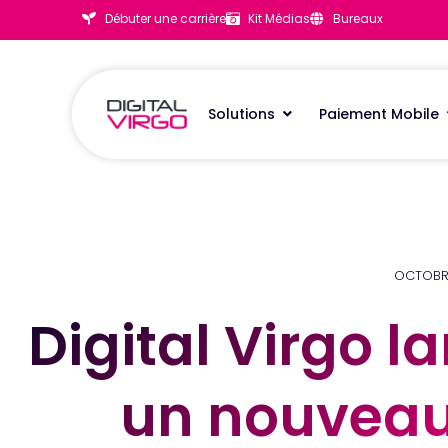
Débuter une carrière
Kit Médias
Bureaux
Solutions
Paiement Mobile
OCTOBRE
Digital Virgo l
Digital Virgo l
un nouvea
un nouvea