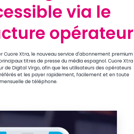
ssible via le
ssible via le
acture opérateur
acture opérateur
ncer Cuore Xtra, le nouveau service d'abonnement premium
 principaux titres de presse du média espagnol. Cuore Xtra
de Digital Virgo, afin que les utilisateurs des opérateurs
éférés et les payer rapidement, facilement et en toute
e mensuelle de téléphone.