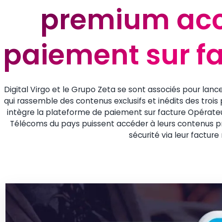
premium acce
premium acce
paiement sur f
paiement sur f
Digital Virgo et le Grupo Zeta se sont associés pour la
qui rassemble des contenus exclusifs et inédits des trois
intègre la plateforme de paiement sur facture Opérateur 
Télécoms du pays puissent accéder à leurs contenus pr
sécurité via leur factur