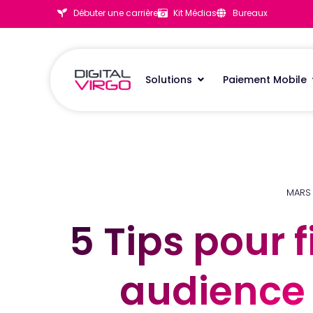
Débuter une carrière
Kit Médias
Bureaux
Solutions
Paiement Mobile
MARS 1
5 Tips pour f
5 Tips pour f
audience 
audience 