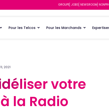
GROUPE
JOBS
NEWSROOM
NONPR
Pour les Telcos
Pour les Marchands
Expertise
1, 2021
idéliser votre
idéliser votre
à la Radio
à la Radio