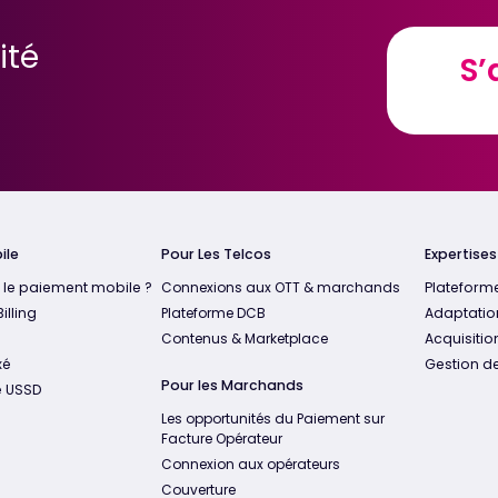
ité
S’
S’
ile
Pour Les Telcos
Expertise
 le paiement mobile ?
Connexions aux OTT & marchands
Plateform
illing
Plateforme DCB
Adaptatio
Contenus & Marketplace
Acquisition
xé
Gestion de
Pour les Marchands
e USSD
Les opportunités du Paiement sur
Facture Opérateur
Connexion aux opérateurs
Couverture