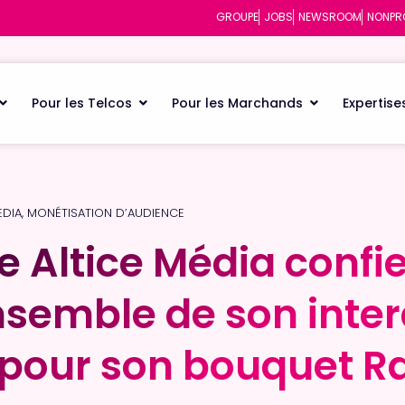
GROUPE
JOBS
NEWSROOM
NONPR
Pour les Telcos
Pour les Marchands
Expertise
EDIA
,
MONÉTISATION D’AUDIENCE
 Altice Média confie
 Altice Média confie
nsemble de son inter
nsemble de son inter
pour son bouquet Ra
pour son bouquet Ra