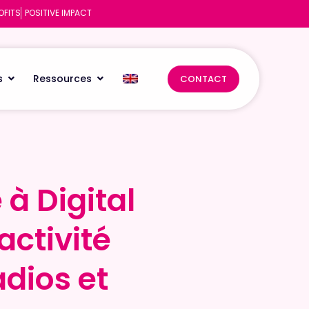
OFITS
POSITIVE IMPACT
s
Ressources
CONTACT
 à Digital
 à Digital
activité
activité
dios et
dios et