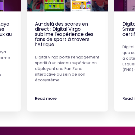
kaya
Au-delà des scores en
Digit
es
direct : Digital Virgo
Smar
ux au
sublime l’expérience des
certi
fans de sport à travers
l’Afrique
Digita
aya
que s
Digital Virgo porte l’engagement
eforme
a obte
sportif à un niveau supérieur en
Esque
déployant une Fan Zone
(ENS) 
interactive au sein de son
s
écosystème…
Read more
Read 