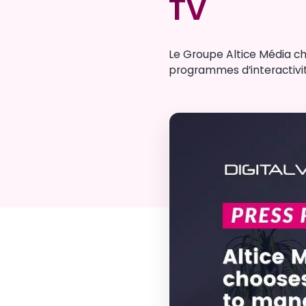
TV
TV
Le Groupe Altice Média cho
programmes d’interactivit