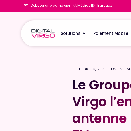
Débuter une carrière
Kit Médias
Bureaux
Solutions
Paiement Mobile
OCTOBRE 19, 2021
DV LIVE
,
M
Le Groupe
Le Groupe
Virgo l’e
Virgo l’e
antenne 
antenne 