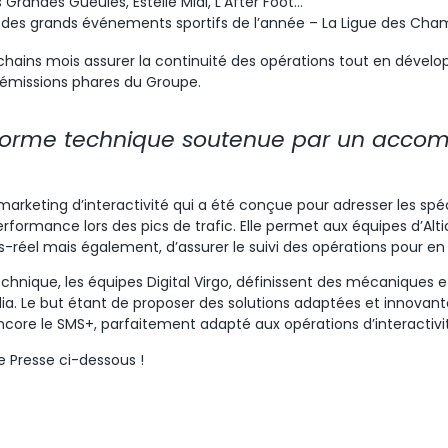
s Grandes Gueules, Estelle Midi, L’After Foot…
n des grands événements sportifs de l’année – La Ligue des Cha
ochains mois assurer la continuité des opérations tout en dével
 émissions phares du Groupe.
eforme technique soutenue par un acc
marketing d’interactivité qui a été conçue pour adresser les spé
rformance lors des pics de trafic. Elle permet aux équipes d’Alt
réel mais également, d’assurer le suivi des opérations pour en
hnique, les équipes Digital Virgo, définissent des mécaniques et
a. Le but étant de proposer des solutions adaptées et innovan
ore le SMS+, parfaitement adapté aux opérations d’interactivi
Presse ci-dessous !