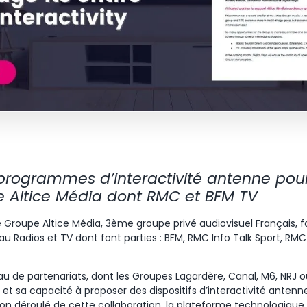
programmes d’interactivité antenne pour 
 Altice Média dont RMC et BFM TV
 le Groupe Altice Média, 3ème groupe privé audiovisuel Français, fa
au Radios et TV dont font parties : BFM, RMC Info Talk Sport, RM
eau de partenariats, dont les Groupes Lagardère, Canal, M6, NRJ o
e et sa capacité à proposer des dispositifs d’interactivité anten
on déroulé de cette collaboration, la plateforme technologique,