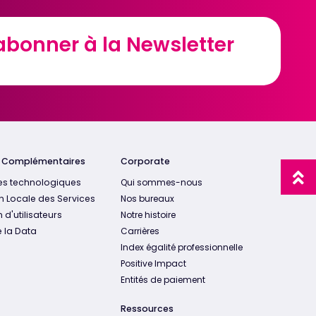
abonner à la Newsletter
abonner à la Newsletter
s Complémentaires
Corporate
es technologiques
Qui sommes-nous
n Locale des Services
Nos bureaux
 d'utilisateurs
Notre histoire
 la Data
Carrières
Index égalité professionnelle
Positive Impact
Entités de paiement
Ressources