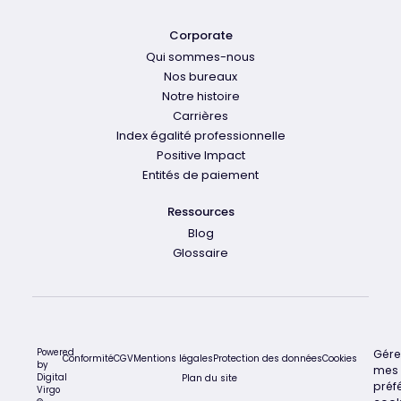
Corporate
Qui sommes-nous
Nos bureaux
Notre histoire
Carrières
Index égalité professionnelle
Positive Impact
Entités de paiement
Ressources
Blog
Glossaire
Powered
Gére
Conformité
CGV
Mentions légales
Protection des données
Cookies
by
mes
Digital
Plan du site
préf
Virgo