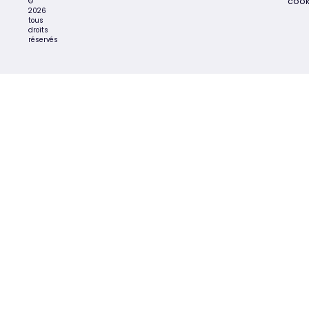
cook
©
2026
tous
droits
réservés