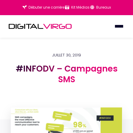
Débuter une carrière
Kit Médias
Bureaux
JUILLET 30, 2019
#INFODV – Campagnes
#INFODV – Campagnes
SMS
SMS