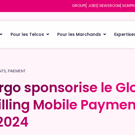
GROUPE
JOBS
NEWSROOM
NONPR
Pour les Telcos
Pour les Marchands
Expertise
NTS
,
PAIEMENT
irgo sponsorise le Gl
irgo sponsorise le Gl
Billing Mobile Payme
Billing Mobile Payme
2024
2024