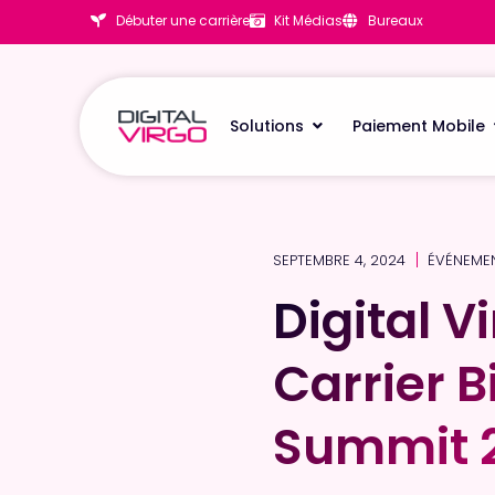
Débuter une carrière
Kit Médias
Bureaux
Solutions
Paiement Mobile
SEPTEMBRE 4, 2024
ÉVÉNEME
Digital V
Digital V
Carrier 
Carrier 
Summit 
Summit 