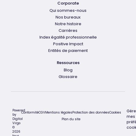
Corporate
Qui sommes-nous
Nos bureaux
Notre histoire
Carrières
Index égalité professionnelle
Positive Impact
Entités de paiement
Ressources
Blog
Glossaire
Powered
Gére
Conformité
CGV
Mentions légales
Protection des données
Cookies
by
mes
Digital
Plan du site
préf
Virgo
cook
©
2026
tous