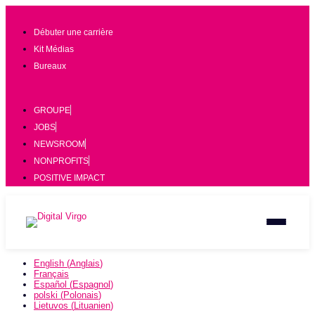
Débuter une carrière
Kit Médias
Bureaux
GROUPE
JOBS
NEWSROOM
NONPROFITS
POSITIVE IMPACT
English
(
Anglais
)
Français
Español
(
Espagnol
)
polski
(
Polonais
)
Lietuvos
(
Lituanien
)