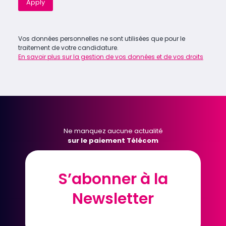
Apply
Vos données personnelles ne sont utilisées que pour le
traitement de votre candidature.
En savoir plus sur la gestion de vos données et de vos droits
Ne manquez aucune actualité
sur le paiement Télécom
S’abonner à la
S’abonner à la
Newsletter
Newsletter