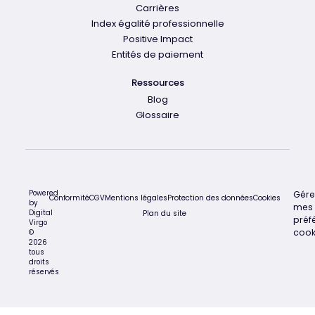
Carrières
Index égalité professionnelle
Positive Impact
Entités de paiement
Ressources
Blog
Glossaire
Powered
Gére
Conformité
CGV
Mentions légales
Protection des données
Cookies
by
mes
Digital
Plan du site
préf
Virgo
cook
©
2026
tous
droits
réservés