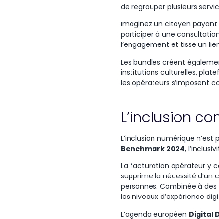
de
regrouper
plusieurs
servi
Imaginez un citoyen payant s
participer à une consultatio
l’engagement et tisse un lien 
Les bundles
créent
égaleme
institutions
culturelles
,
plate
les
opérateurs
s’imposent
c
L’inclusion c
L’inclusion
numérique
n’est
p
Benchmark 2024
,
l’inclusiv
La facturation opérateur y 
supprime la nécessité d’un c
personnes. Combinée à des c
les niveaux d’expérience digi
L’agenda
européen
Digital