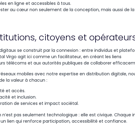
bles
en
ligne
et
accessibles
à
tous
.
ester
au
cœur
non
seulement
de la conception,
mais
aussi
de la 
itutions, citoyens et opérateur
digitaux
se
construit
par la
connexion
: entre
individus
et
platef
ital Virgo agit
ici
comme
un
facilitateur
,
en
créant
les liens
urs
télécoms
et aux
autorités
publiques
de
collaborer
efficace
éseaux mobiles avec notre expertise en distribution digitale, no
e la valeur à chacun :
ité et accès.
cacité et inclusion.
gration de services et impact sociétal.
n n’est pas seulement technologique : elle est civique. Chaque 
n lien qui renforce participation, accessibilité et confiance.