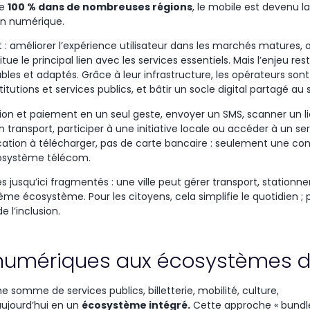
e
100 % dans de
nombreuses
régions
,
le mobile est
devenu
l
on
numérique.
nt : améliorer l’expérience utilisateur dans les marchés matures,
itue le principal lien avec les services essentiels. Mais l’enjeu r
ables et adaptés. Grâce à leur infrastructure, les opérateurs so
itutions et services publics, et bâtir un socle digital partagé au s
 et paiement en un seul geste, envoyer un SMS, scanner un lien,
 transport, participer à une initiative locale ou accéder à un ser
ation à télécharger, pas de carte bancaire : seulement une conn
cosystème télécom.
s jusqu’ici fragmentés : une ville peut gérer transport, station
 écosystème. Pour les citoyens, cela simplifie le quotidien ; p
e l’inclusion.
 numériques aux écosystèmes d
ne
somme
de services publics
,
billetterie
,
mobilité
, culture,
ujourd’hui
en
un
écosystème
intégré
.
Cette
approche
« bundl