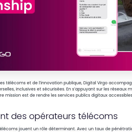
res
télécoms
et de
l’innovation
publique
, Digital Virgo
accompag
rselles
,
inclusives
et
sécurisées
. En
s’appuyant
sur les réseaux m
re
mission est de
rendre
les services
publics
digitaux
accessible
sant des opérateurs télécoms
télécoms
jouent
un
rôle
déterminant
. Avec un
taux
de
pénétrati