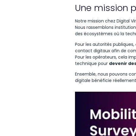
Une mission 
Notre mission chez Digital V
Nous
rassemblons
institutio
des
écosystèmes
où
la
tech
Pour les
autorités
publiques
,
contact
digitaux
afin
de
com
Pour les
opérateurs
,
cela
imp
technique
pour
devenir
de
Ensemble, nous pouvons constr
digitale bénéficie réellement