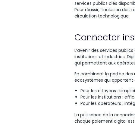
services
publics
clés
disponi
Pour
réussir
,
l’inclusion
doit
r
circulation
technologique
.
Connecter inst
L’avenir
des services publics
institutions et industries. Dig
qui
permettent
aux
opérate
En combinant la portée des r
écosystèmes qui apportent d
Pour les citoyens : simplic
Pour les institutions : effi
Pour les opérateurs : inté
La puissance de la connexio
chaque paiement digital est u