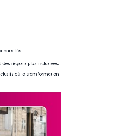
rconnectés
.
et des
régions
plus
inclusives
.
nclusifs où la transformation