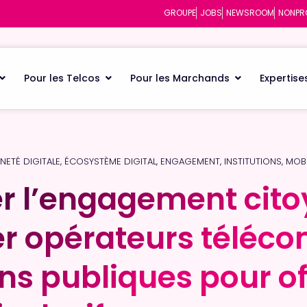
GROUPE
JOBS
NEWSROOM
NONPR
Pour les Telcos
Pour les Marchands
Expertise
NETÉ DIGITALE
,
ÉCOSYSTÈME DIGITAL
,
ENGAGEMENT
,
INSTITUTIONS
,
MOBI
er l’engagement cito
er l’engagement cito
r opérateurs téléco
r opérateurs téléco
ons publiques pour of
ons publiques pour of