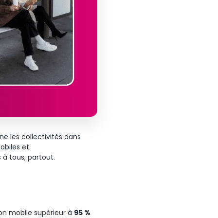
ne
les
collectivités
dans
obiles et
s
à
tous
,
partout
.
on
mobile supérieur à
95 %