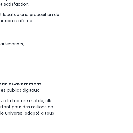
t satisfaction.
t local ou une proposition de
nnexion renforce
artenariats
,
ean eGovernment
ces
publics
digitaux
.
a la facture mobile, elle
rtant pour des millions de
e universel adapté à tous