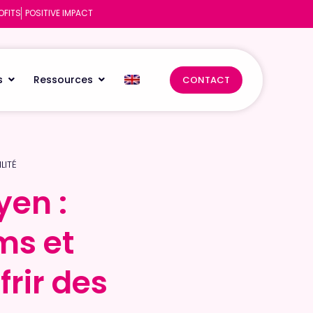
OFITS
POSITIVE IMPACT
s
Ressources
CONTACT
LITÉ
yen :
yen :
ms et
ms et
frir des
frir des