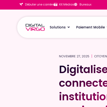
Débuter une carrière
Kit Médias
Bureaux
Solutions
Paiement Mobile
NOVEMBRE 27, 2025
CITOYEN
Digitalis
Digitalis
connecte
connecte
instituti
instituti