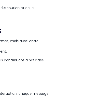
distribution et de la
s
ormes
,
mais
aussi
entre
ment
.
us contribuons à bâtir des
interaction, chaque message,