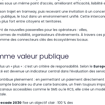
ces sous un
même
point
d’accès
,
améliorant
efficacité
,
lisibilité
e
on trajet en tramway, puis recevant une invitation à un concer
n publique, le tout dans un environnement unifié. Cette interco
plus fort entre citoyens et territoires.
nt
de
nouvelles
passerelles
pour les
opérateurs
: villes,
formes
de
mobilité
,
organisateurs
d’événements
. À travers
ces
p
omme
des
connecteurs
clés
des
écosystèmes
locaux
.
omme valeur publique
lus un « plus
» :
c’est
un
critère
de
responsabilité
.
Selon
le
Europ
ité
est
devenue
un
indicateur
central dans
l’évaluation
des servi
contribue pleinement : en permettant un paiement directement vi
ompte bancaire ou d’une carte bancaire, un frein toujours impo
anaux accessibles comme le SMS ou le RCS, elle crée un modèl
tale.
 Decade 2030
fixe un
objectif
clair
: 100 % des