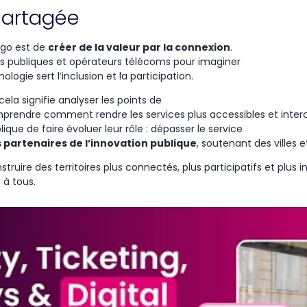
partagée
irgo est de
créer
de la
valeur
par la
connexion
.
ns
publiques
et
opérateurs
télécoms
pour imaginer
nologie
sert
l’inclusion
et la participation.
cela
signifie
analyser
les points de
prendre
comment
rendre
les services plus
accessibles
et
inte
lique
de faire
évoluer
leur
rôle
:
dépasser
le service
s
partenaires
de
l’innovation
publique
,
soutenant
des villes 
uire des territoires plus connectés, plus participatifs et plus i
 à tous.