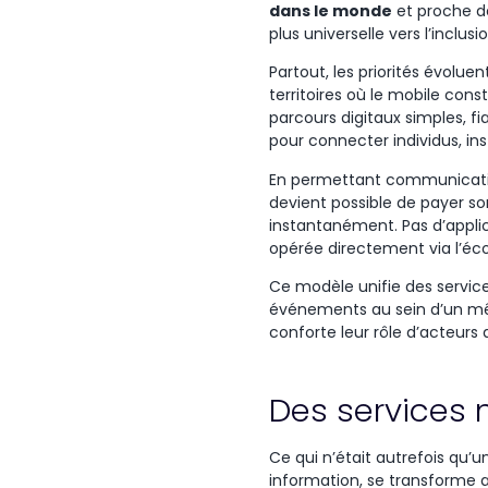
dans le monde
et
proche
d
plus
universelle
vers
l’inclusi
Partout, les priorités évolue
territoires où le mobile const
parcours digitaux simples, fi
pour connecter individus, inst
En permettant communication
devient possible de payer son
instantanément. Pas d’applic
opérée directement via l’é
Ce modèle unifie des service
événements au sein d’un même
conforte leur rôle d’acteurs d
Des services
Ce qui
n’était
autrefois
qu’u
information
,
se
transforme
a