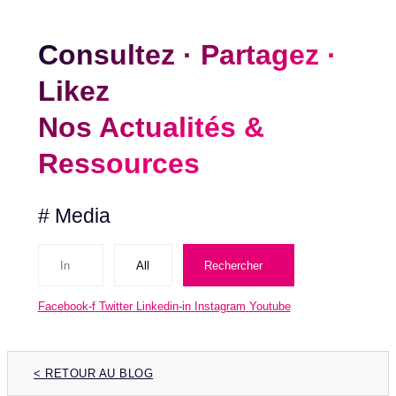
Consultez · Partagez ·
Consultez · Partagez ·
Likez
Likez
Nos Actualités &
Nos Actualités &
Ressources
Ressources
# Media
Rechercher
Facebook-f
Twitter
Linkedin-in
Instagram
Youtube
< RETOUR AU BLOG