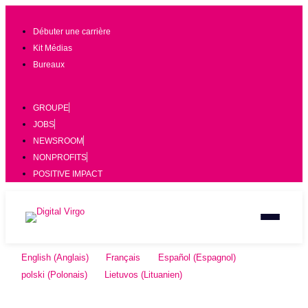
Débuter une carrière
Kit Médias
Bureaux
GROUPE
JOBS
NEWSROOM
NONPROFITS
POSITIVE IMPACT
English
(
Anglais
)
Français
Español
(
Espagnol
)
polski
(
Polonais
)
Lietuvos
(
Lituanien
)