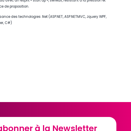
avec un esprit « start up », sérieux, résistant à la pression et
ce de proposition.
ance des technologies .Net (ASP.NET, ASP.NETMVC, Jquery WPF,
ver, C#)
abonner à la Newsletter
abonner à la Newsletter