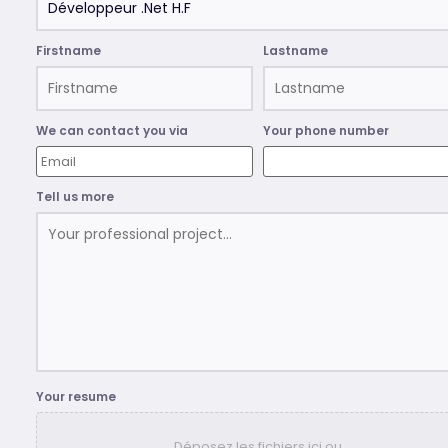
Firstname
Lastname
We can contact you via
Your phone number
Tell us more
Your resume
Déposez les fichiers ici ou