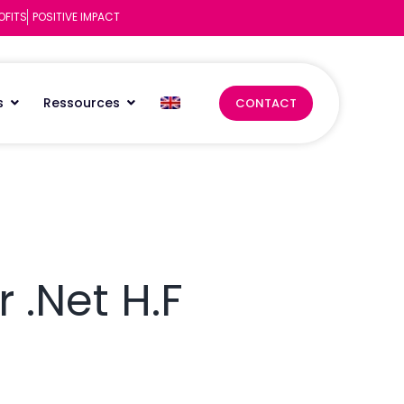
OFITS
POSITIVE IMPACT
s
Ressources
CONTACT
 .Net H.F