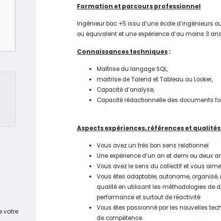
Formation et parcours professionnel
Ingénieur bac +5 issu d’une école d’ingénieurs ou
ou équivalent et une expérience d’au moins 3 ans
Connaissances techniques
:
Maîtrise du langage SQL,
maitrise de Talend et Tableau ou Looker,
Capacité d’analyse,
Capacité rédactionnelle des documents fo
Aspects expériences, références et qualité
Vous avez un très bon sens relationnel
Une expérience d’un an et demi ou deux a
Vous avez le sens du collectif et vous aimez
Vous êtes adaptable, autonome, organisé, r
qualité en utilisant les méthodologies de
performance et surtout de réactivité
Vous êtes passionné par les nouvelles tech
e votre
de compétence.