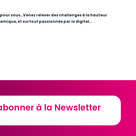
 pour vous…Venez relever des challenges à la hauteur
amique, et surtout passionnée par le digital…
abonner à la Newsletter
abonner à la Newsletter