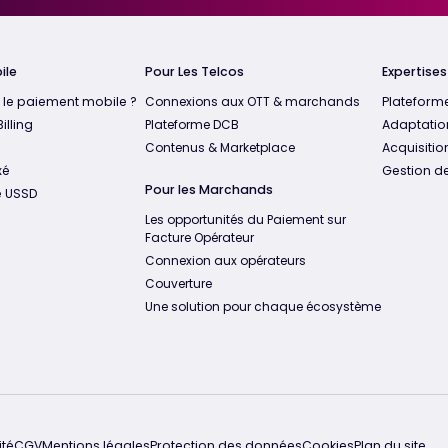
ile
Pour Les Telcos
Expertise
 le paiement mobile ?
Connexions aux OTT & marchands
Plateform
illing
Plateforme DCB
Adaptatio
Contenus & Marketplace
Acquisition
xé
Gestion de
Pour les Marchands
e USSD
Les opportunités du Paiement sur
Facture Opérateur
Connexion aux opérateurs
Couverture
Une solution pour chaque écosystème
té
CGV
Mentions légales
Protection des données
Cookies
Plan du site