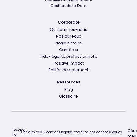
Gestion de la Data
Corporate
Qui sommes-nous
Nos bureaux
Notre histoire
Carrières
Index égalité professionnelle
Positive Impact
Entités de paiement
Ressources
Blog
Glossaire
Powered
Gére
Conformité
CGV
Mentions légales
Protection des données
Cookies
by
mes