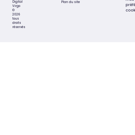
Digital
Plan du site
préf
Virgo
cook
©
2026
tous
droits
réservés