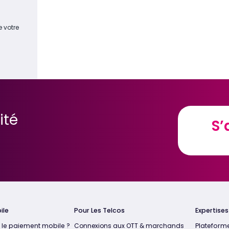
e votre
ité
S’
S’
ile
Pour Les Telcos
Expertise
 le paiement mobile ?
Connexions aux OTT & marchands
Plateform