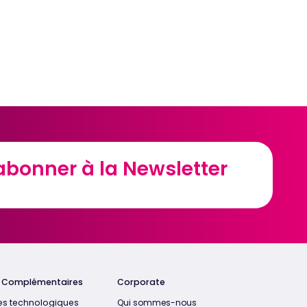
abonner à la Newsletter
abonner à la Newsletter
s Complémentaires
Corporate
es technologiques
Qui sommes-nous