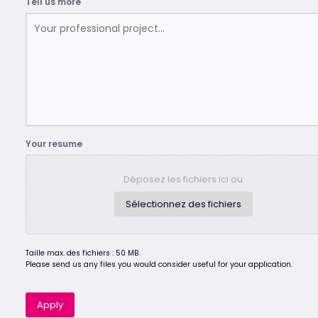
Tell us more
Your resume
Déposez les fichiers ici ou
Sélectionnez des fichiers
Taille max. des fichiers : 50 MB.
Please send us any files you would consider useful for your application.
Apply