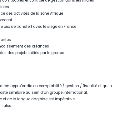
s comptables et contrôle de gestion dans les filiales
iales
e des activités de la zone Afrique
orecast
de prix de transfert avec le siège en France
ventes
l’encaissement des créances
les des projets initiés par le groupe
ion approfondie en comptabilité / gestion / fiscalité et qui a
ste similaire au sein d’un groupe international.
 et de la langue anglaise est impérative.
liales.