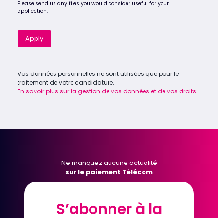
Please send us any files you would consider useful for your
application.
Apply
Vos données personnelles ne sont utilisées que pour le
traitement de votre candidature.
En savoir plus sur la gestion de vos données et de vos droits
Ne manquez aucune actualité
sur le paiement Télécom
S’abonner à la
S’abonner à la