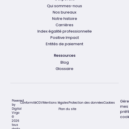
Qui sommes-nous
Nos bureaux
Notre histoire
Carrières
Index égalité professionnelle
Positive Impact
Entités de paiement
Ressources
Blog
Glossaire
Powered
Gére
Conformité
CGV
Mentions légales
Protection des données
Cookies
by
mes
Digital
Plan du site
préf
Virgo
cook
©
2026
tous
droits