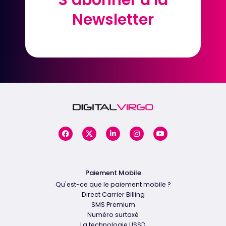
S’abonner à la
S’abonner à la
Newsletter
Newsletter
Paiement Mobile
Qu'est-ce que le paiement mobile ?
Direct Carrier Billing
SMS Premium
Numéro surtaxé
La technologie USSD