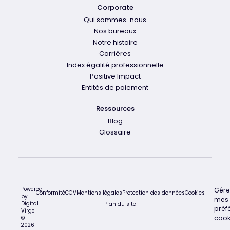
Corporate
Qui sommes-nous
Nos bureaux
Notre histoire
Carrières
Index égalité professionnelle
Positive Impact
Entités de paiement
Ressources
Blog
Glossaire
Powered
Gére
Conformité
CGV
Mentions légales
Protection des données
Cookies
by
mes
Digital
Plan du site
préf
Virgo
cook
©
2026