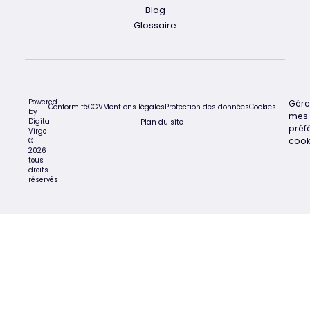
Blog
Glossaire
Powered
Gére
Conformité
CGV
Mentions légales
Protection des données
Cookies
by
mes
Digital
Plan du site
préf
Virgo
cook
©
2026
tous
droits
réservés