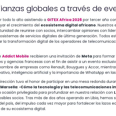
ianzas globales a través de ev
todo lo alto asistiendo a
GITEX Africa 2026
por tercer año co
ar el crecimiento del
ecosistema digital africano
. Nuestros 
tunidad de reunirse con socios, intercambiar opiniones con líder
osistemas de servicios digitales de última generación. Todos e
r la transformación digital de los operadores de telecomunicac
de
Addict Mobile
recibieron una invitación de
Meta
para formar 
s y agencias francesas con el fin de asistir a un evento exclusiv
enombre de empresas como Renault, Bouygues y Accor, mientras
tivo, inteligencia artificial y la importancia de WhatsApp en la
 dirección tuvo el honor de participar en una mesa redonda dura
n
Marsella
: «
Cómo la tecnología y las telecomunicaciones i
a ocasión privilegiada para profundizar en nuestra relación con
L
bles socios. Tras más de dos años operando en Libia, hemos si
el país, del impulso cada vez mayor para fortalecer los lazos 
o de su ecosistema digital.