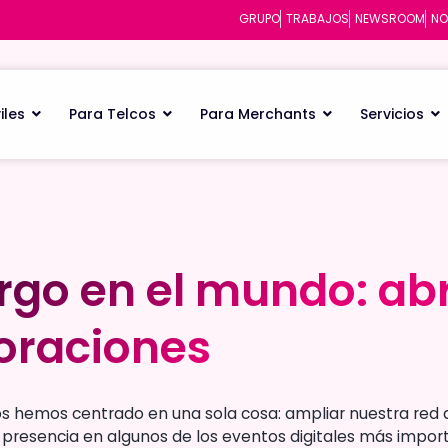
GRUPO
TRABAJOS
NEWSROOM
NO
iles
Para Telcos
Para Merchants
Servicios
irgo en el mundo: abr
irgo en el mundo: abr
oraciones
oraciones
s hemos centrado en una sola cosa: ampliar nuestra red d
 presencia en algunos de los eventos digitales más impor