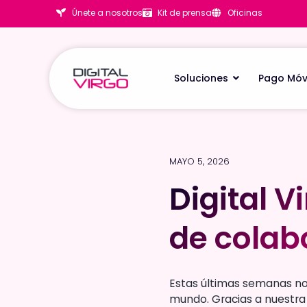
Únete a nosotros
Kit de prensa
Oficinas
Soluciones
Pago Móv
MAYO 5, 2026
Digital V
Digital V
de colab
de colab
Estas últimas semanas no
mundo. Gracias a nuestra