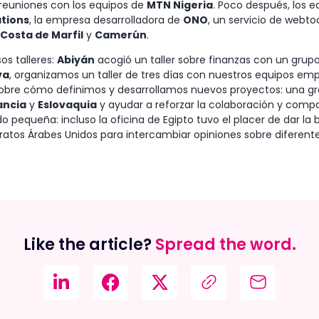
reuniones con los equipos de
MTN Nigeria
. Poco después, los 
tions
, la empresa desarrolladora de
ONO
, un servicio de webto
Costa de Marfil
y
Camerún
.
s talleres:
Abiyán
acogió un taller sobre finanzas con un gru
va
, organizamos un taller de tres días con nuestros equipos emp
bre cómo definimos y desarrollamos nuevos proyectos: una gra
ancia
y
Eslovaquia
y ayudar a reforzar la colaboración y compar
 pequeña: incluso la oficina de Egipto tuvo el placer de dar la 
miratos Árabes Unidos para intercambiar opiniones sobre diferent
Like the article?
Spread the word.