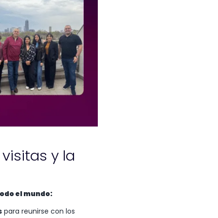
isitas y la
todo el mundo:
s
para reunirse con los