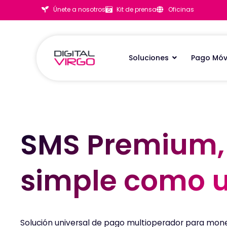
Únete a nosotros
Kit de prensa
Oficinas
Soluciones
Pago Móv
SMS Premium, 
SMS Premium, 
simple como u
simple como u
Solución universal de pago multioperador para monet