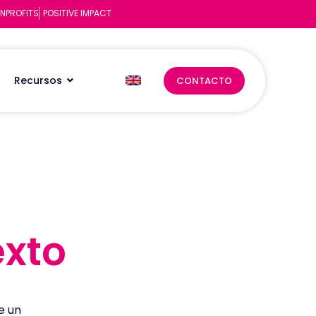
NPROFITS
POSITIVE IMPACT
Recursos
CONTACTO
exto
exto
e un