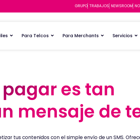
GRUPO
TRABAJOS
NEWSROOM
NO
iles
Para Telcos
Para Merchants
Servicios
pagar es tan
pagar es tan
n mensaje de t
n mensaje de t
izar tus contenidos con el simple envío de un SMS. Ofrec