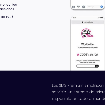
uno de los
sacciones.
 de TV…).
Los SMS Premium simplifican
servicio. Un sistema de micr
disponible en todo el mund