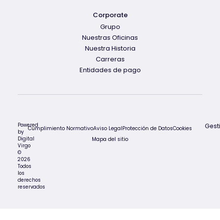
Corporate
Grupo
Nuestras Oficinas
Nuestra Historia
Carreras
Entidades de pago
Powered
Gest
Cumplimiento Normativo
Aviso Legal
Protección de Datos
Cookies
by
Digital
Mapa del sitio
Virgo
©
2026
Todos
los
derechos
reservados