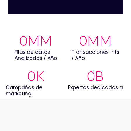
0
MM
0
MM
Filas de datos
Transacciones hits
Analizados / Año
/ Año
0
K
0
B
Campañas de
Expertos dedicados a
marketing