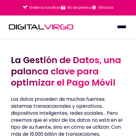
Únete a nosotros
Kit de prensa
Oficinas
La Gestión de Datos, una
La Gestión de Datos, una
palanca clave para
palanca clave para
optimizar el Pago Móvil
optimizar el Pago Móvil
Los datos proceden de muchas fuentes:
sistemas transaccionales y operativos,
dispositivos inteligentes, redes sociales… Pero
creemos que el valor de los datos no está en el
tipo de su fuente, sino en cómo se utilizan. Con
más de 16.000 billón de transacciones,