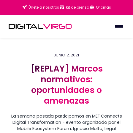
Únete a nosotros
Kit de prensa
Oficinas
JUNIO 2, 2021
[REPLAY] Marcos
[REPLAY] Marcos
normativos:
normativos:
oportunidades o
oportunidades o
amenazas
amenazas
La semana pasada participamos en MEF Connects
Digital Transformation - evento organizado por el
Mobile Ecosystem Forum. Ignacio Molto, Legal