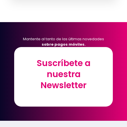
Mantente al tanto de las últimas novedades
sobre pagos móviles.
Suscríbete a
Suscríbete a
nuestra
nuestra
Newsletter
Newsletter