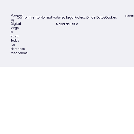
Powered
Gest
Cumplimiento Normativo
Aviso Legal
Protección de Datos
Cookies
by
Digital
Mapa del sitio
Virgo
©
2026
Todos
los
derechos
reservados