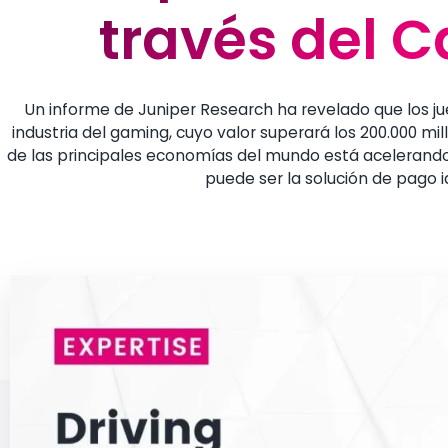
través del Ca
través del Ca
Un informe de Juniper Research ha revelado que los jue
industria del gaming, cuyo valor superará los 200.000 mi
de las principales economías del mundo está acelerando 
puede ser la solución de pago 