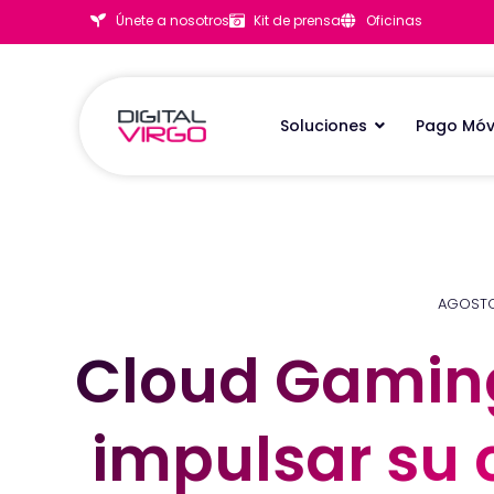
Únete a nosotros
Kit de prensa
Oficinas
Soluciones
Pago Móv
AGOSTO 
Cloud Gamin
Cloud Gamin
impulsar su 
impulsar su 