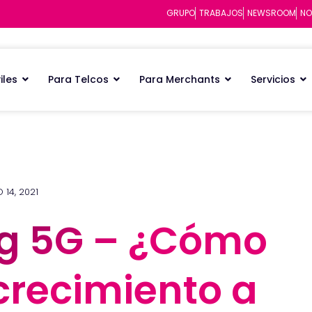
GRUPO
TRABAJOS
NEWSROOM
NO
iles
Para Telcos
Para Merchants
Servicios
14, 2021
g 5G – ¿Cómo
g 5G – ¿Cómo
crecimiento a
crecimiento a