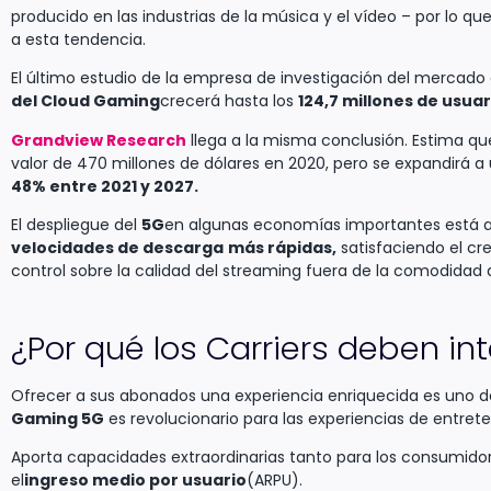
producido en las industrias de la música y el vídeo – por lo qu
a esta tendencia.
El último estudio de la empresa de investigación del mercad
del Cloud Gaming
crecerá hasta los
124,7 millones de usua
Grandview Research
llega a la misma conclusión. Estima qu
valor de 470 millones de dólares en 2020, pero se expandirá
48% entre 2021 y 2027.
El despliegue del
5G
en algunas economías importantes está ac
velocidades de descarga
más rápidas,
satisfaciendo el cr
control sobre la calidad del streaming fuera de la comodidad 
¿Por qué los Carriers deben in
Ofrecer a sus abonados una experiencia enriquecida es uno de 
Gaming 5G
es revolucionario para las experiencias de entret
Aporta capacidades extraordinarias tanto para los consumid
el
ingreso medio por usuario
(ARPU).