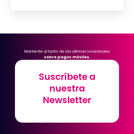
Mantente al tanto de las últimas novedades
sobre pagos móviles.
Suscríbete a
Suscríbete a
nuestra
nuestra
Newsletter
Newsletter