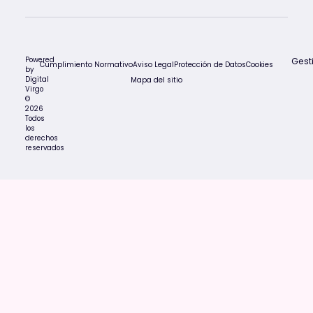
Powered
Gest
Cumplimiento Normativo
Aviso Legal
Protección de Datos
Cookies
by
Digital
Mapa del sitio
Virgo
©
2026
Todos
los
derechos
reservados