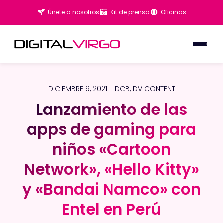
Únete a nosotros
Kit de prensa
Oficinas
DICIEMBRE 9, 2021
DCB
,
DV CONTENT
Lanzamiento de las
Lanzamiento de las
apps de gaming para
apps de gaming para
niños «Cartoon
niños «Cartoon
Network», «Hello Kitty»
Network», «Hello Kitty»
y «Bandai Namco» con
y «Bandai Namco» con
Entel en Perú
Entel en Perú