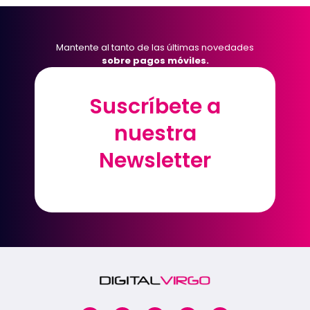
Mantente al tanto de las últimas novedades
sobre pagos móviles.
Suscríbete a
Suscríbete a
nuestra
nuestra
Newsletter
Newsletter