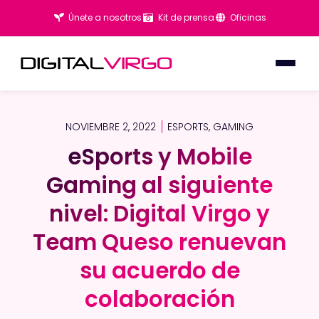
Únete a nosotros
Kit de prensa
Oficinas
NOVIEMBRE 2, 2022
ESPORTS
,
GAMING
eSports y Mobile
eSports y Mobile
Gaming al siguiente
Gaming al siguiente
nivel: Digital Virgo y
nivel: Digital Virgo y
Team Queso renuevan
Team Queso renuevan
su acuerdo de
su acuerdo de
colaboración
colaboración