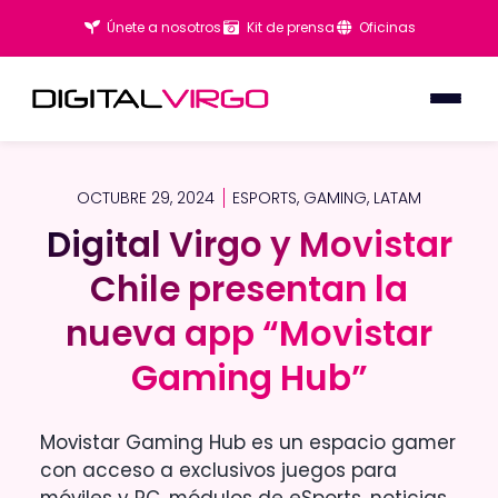
Únete a nosotros
Kit de prensa
Oficinas
OCTUBRE 29, 2024
ESPORTS
,
GAMING
,
LATAM
Digital Virgo y Movistar
Digital Virgo y Movistar
Chile presentan la
Chile presentan la
nueva app “Movistar
nueva app “Movistar
Gaming Hub”
Gaming Hub”
Movistar Gaming Hub es un espacio gamer
con acceso a exclusivos juegos para
móviles y PC, módulos de eSports, noticias,