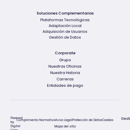
Soluciones Complementarias
Plataformas Tecnológicas
Adaptación Local
Adquisición de Usuarios
Gestión de Datos
Corporate
Grupo
Nuestras Oficinas
Nuestra Historia
Carreras
Entidades de pago
Powered
Gest
Cumplimiento Normativo
Aviso Legal
Protección de Datos
Cookies
by
Digital
Mapa del sitio