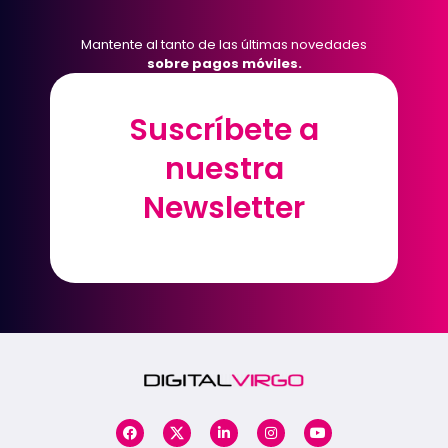
Mantente al tanto de las últimas novedades
sobre pagos móviles.
Suscríbete a
Suscríbete a
nuestra
nuestra
Newsletter
Newsletter