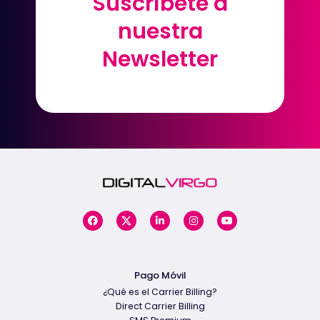
Suscríbete a
Suscríbete a
nuestra
nuestra
Newsletter
Newsletter
Pago Móvil
¿Qué es el Carrier Billing?
Direct Carrier Billing