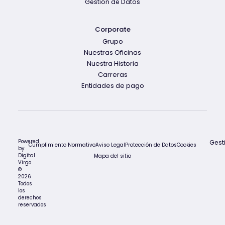
Gestión de Datos
Corporate
Grupo
Nuestras Oficinas
Nuestra Historia
Carreras
Entidades de pago
Powered
Gest
Cumplimiento Normativo
Aviso Legal
Protección de Datos
Cookies
by
Digital
Mapa del sitio
Virgo
©
2026
Todos
los
derechos
reservados