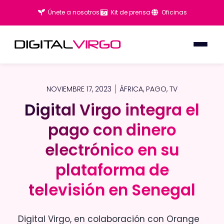
Únete a nosotros
Kit de prensa
Oficinas
NOVIEMBRE 17, 2023
ÁFRICA
,
PAGO
,
TV
Digital Virgo integra el
Digital Virgo integra el
pago con dinero
pago con dinero
electrónico en su
electrónico en su
plataforma de
plataforma de
televisión en Senegal
televisión en Senegal
Digital Virgo, en colaboración con Orange