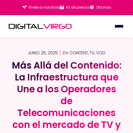
Únete a nosotros
Kit de prensa
Oficinas
JUNIO 25, 2025
DV CONTENT
,
TV
,
VOD
Más Allá del Contenido:
Más Allá del Contenido:
La Infraestructura que
La Infraestructura que
Une a los Operadores
Une a los Operadores
de
de
Telecomunicaciones
Telecomunicaciones
con el mercado de TV y
con el mercado de TV y