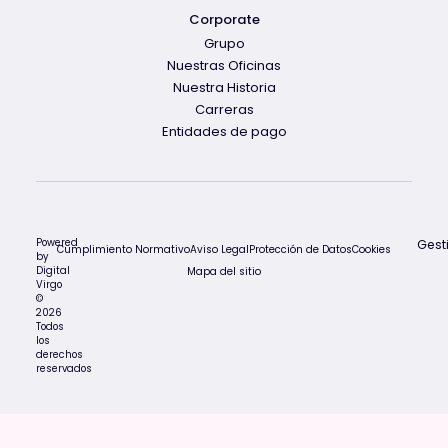
Corporate
Grupo
Nuestras Oficinas
Nuestra Historia
Carreras
Entidades de pago
Powered
Gest
Cumplimiento Normativo
Aviso Legal
Protección de Datos
Cookies
by
Digital
Mapa del sitio
Virgo
©
2026
Todos
los
derechos
reservados