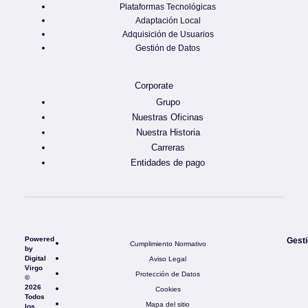
Plataformas Tecnológicas
Adaptación Local
Adquisición de Usuarios
Gestión de Datos
Corporate
Grupo
Nuestras Oficinas
Nuestra Historia
Carreras
Entidades de pago
Powered
Gesti
Cumplimiento Normativo
by
Digital
Aviso Legal
Virgo
Protección de Datos
©
2026
Cookies
Todos
Mapa del sitio
los