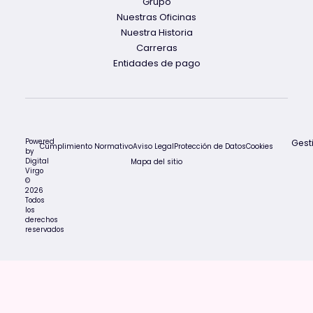
Grupo
Nuestras Oficinas
Nuestra Historia
Carreras
Entidades de pago
Powered
Gest
Cumplimiento Normativo
Aviso Legal
Protección de Datos
Cookies
by
Digital
Mapa del sitio
Virgo
©
2026
Todos
los
derechos
reservados