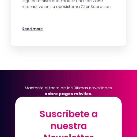
siguiente nivel al introducir una Fan Zone
interactiva en su ecosistema ClicnScores en…
Read more
Mantente al tanto de las últimas novedades
sobre pagos móviles.
Suscríbete a
Suscríbete a
nuestra
nuestra