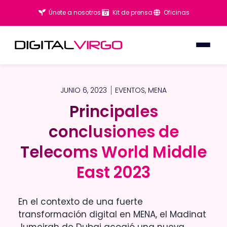
Únete a nosotros
Kit de prensa
Oficinas
JUNIO 6, 2023
EVENTOS
,
MENA
Principales
Principales
conclusiones de
conclusiones de
Telecoms World Middle
Telecoms World Middle
East 2023
East 2023
En el contexto de una fuerte
transformación digital en MENA, el Madinat
Jumeirah de Dubai acogió una nueva